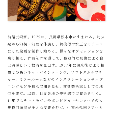
前衛芸術家。1929年、長野県松本市に生まれる。幼少
期から幻視・幻聴を体験し、網模様や水玉をモチーフ
にした絵画を制作し始める。様々なオブセッションを
乗り越え、作品制作を通して、強迫的な反復による自
己消滅という救済を見出す。1957年に渡米後はより抽
象度の高いネットペインティング、ソフトスカルプチ
ャー、ミラールームなどのインスタレーションやハプ
ニングなど多様な展開を見せ、前衛芸術家としての地
位を確立。以降、世界各地の美術館で展覧会を行う。
近年ではテートモダンやポンピドゥーセンターでの大
規模回顧展が多大な反響を呼び、中南米巡回ツアーと