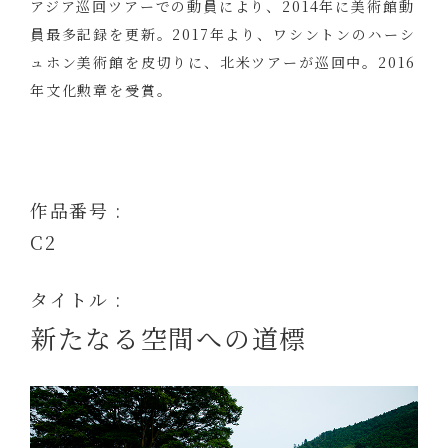
アジア巡回ツアーでの動員により、2014年に美術館動
員最多記録を更新。2017年より、ワシントンのハーシ
ュホン美術館を皮切りに、北米ツアーが巡回中。2016
年文化勲章を受賞。
作品番号 :
C2
タイトル :
新たなる空間への道標